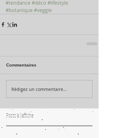
#tendance
#déco
#lifestyle
#botanique
#veggie
Commentaires
Rédigez un commentaire...
Posts à l'affiche